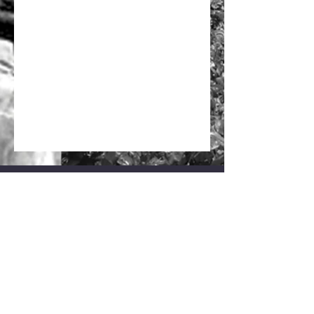
© Vignobles Michel Baudet. Proudly created
with Wix.com
T
07 66 01 30 76
contact@escapegameblaye.com
Mentions Légales
-
CGV
/
Legal Notice
-
Terms
and Conditions