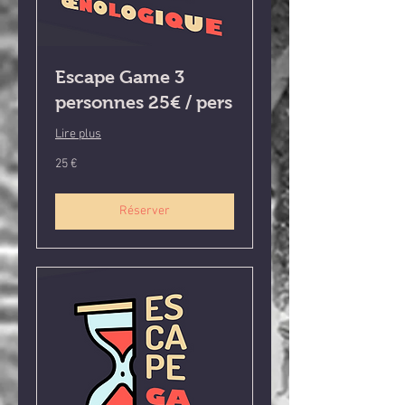
Escape Game 3
personnes 25€ / pers
Lire plus
25
25 €
euros
Réserver