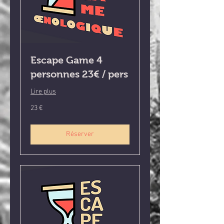
Escape Game 4
personnes 23€ / pers
Lire plus
23
23 €
euros
Réserver