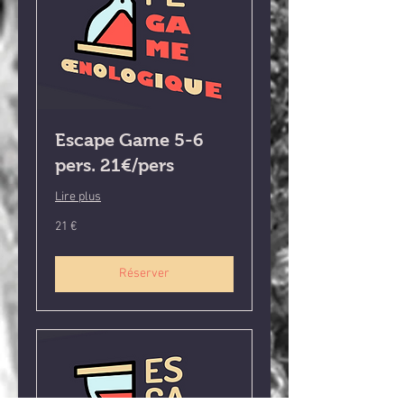
Escape Game 5-6
pers. 21€/pers
Lire plus
21
21 €
euros
Réserver